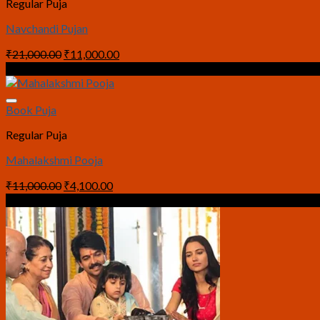
Regular Puja
Navchandi Pujan
Original
Current
₹
21,000.00
₹
11,000.00
price
price
Sale!
was:
is:
₹21,000.00.
₹11,000.00.
Book Puja
Regular Puja
Mahalakshmi Pooja
Original
Current
₹
11,000.00
₹
4,100.00
price
price
Sale!
was:
is:
₹11,000.00.
₹4,100.00.