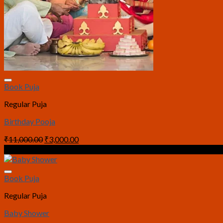
Book Puja
Regular Puja
Birthday Pooja
Original
Current
₹
11,000.00
₹
3,000.00
price
price
Sale!
was:
is:
₹11,000.00.
₹3,000.00.
Book Puja
Regular Puja
Baby Shower