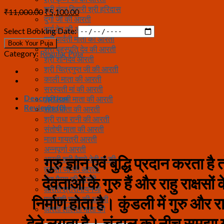
श्री कुंज बिहारी श्री हरिदास
Original
Current
₹
11,000.00
₹
5,100.00
दुर्गा जी की आरती
price
price
सूर्य देव की आरती
was:
is:
Select Booking Date:
श्री पार्वती माता की आरती
₹11,000.00.
₹5,100.00.
Book Your Puja
श्री बृहस्पति देव की आरती
Category:
Regular Puja
श्री शनिदेव आरती
श्री चित्रगुप्त जी की आरती
काली माता की आरती
सरस्वती मां की आरती
Description
श्री लक्ष्मी माता की आरती
Reviews (0)
सीता माता की आरती
श्री राधा रानी की आरती
संतोषी माता की आरती
माता गायत्री आरती
अन्नपूर्णा आरती
गुरु ज्ञान एवं बुद्धि प्रदान करता ह
आरती श्री वैष्णो देवी मां की
तुलसी जी की आरती
देवताओं के गुरु हैं और राहु राक्षसो
गंगा मैय्या की आरती
आरति श्रीरामायनजी
निर्माण होता है। कुंडली में गुरु और 
एकादशी माता की आरती
आरती ललिता माता की
देने लगता है। चंडाल को नीच समझा ग