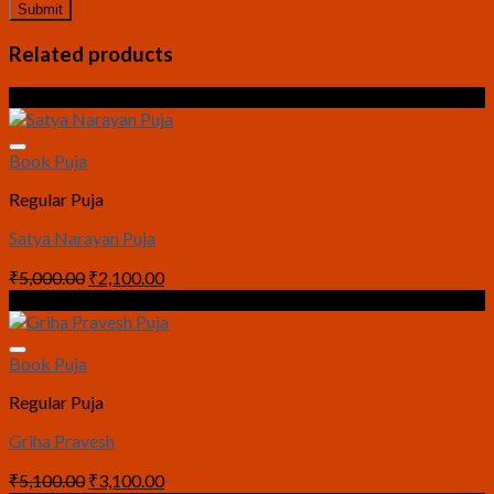
Related products
Sale!
Book Puja
Regular Puja
Satya Narayan Puja
Original
Current
₹
5,000.00
₹
2,100.00
price
price
Sale!
was:
is:
₹5,000.00.
₹2,100.00.
Book Puja
Regular Puja
Griha Pravesh
Original
Current
₹
5,100.00
₹
3,100.00