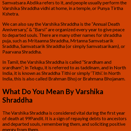
Samvatsara Abdika refers to it, and people usually perform the
Varshika Shraddha vidhi at home, in a temple, or Punya Tirtha
Kshetra.
We can also say the Varshika Shraddha is the “Annual Death
Anniversary,” & “Barsi” are organized every year to give peace
to departed souls. There are many other names for shraddha
puja, such as Mritaanna Shraddha, Mrtanna Samvatsarik
Sraddha, Samvatsarik Shraddha (or simply Samvatsarikam), or
Paarvana Shraddha.
In Tamil, the Varshika Shraddha is called “Srardham and
srardham”; in Telugu, it is referred to as taddinam, and in North
India, it is known as Shraddha Tithi or simply ‘Tithi’. In North
India, this is also called Brahman Bhoj or Brahmana Bhojanam.
What Do You Mean By Varshika
Shraddha
The Varshika Shraddha is considered vital during the first year
of death at 99Pandit. It is a sign of repaying debts to ancestors
and departed souls, remembering them, and soliciting positive
energy from them.