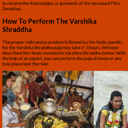
to receive the Ashirvadam, or goodwill, of the deceased Pitru
Devathas.
How To Perform The Varshika
Shraddha
The proper vidhi and procedure followed by the Vedic pandits
for the Varshika Shraddha puja may take 2-3 hours. We have
described the rituals involved in Varshika Shraddha below. With
the help of an expert, you can perform the puja at home or any
holy place near the river.