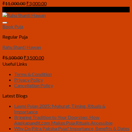
Original
Current
₹
11,000.00
₹
3,000.00
price
price
Sale!
was:
is:
₹11,000.00.
₹3,000.00.
Book Puja
Regular Puja
Rahu Shanti Hawan
Original
Current
₹
5,100.00
₹
3,500.00
price
price
Useful Links
was:
is:
Terms & Condition
₹5,100.00.
₹3,500.00.
Privacy Policy
Cancellation Policy
Latest Blogs
Laxmi Pujan 2025: Muhurat, Timing, Rituals &
Importance
Bringing Tradition to Your Doorstep: How
Aapkapandit.com Makes Puja Rituals Accessible
Why Do Pitra Paksha Puja? Importance, Benefits & Dates