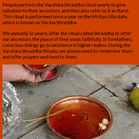
People perform the Varshika Shraddha ritual yearly to give
salvation to their ancestors, and they also refer to it as Barsi.
This ritual is performed once a year on the Mrityu tithi date,
which is known as Varsha Shraddha.
We annually or yearly offer the ritual called Shraddha to offer
our ancestors the peace of their souls faithfully. In forefathers,
conscious beings go to existence in higher realms. During the
Varshika Shraddha Rituals, we always need to remember them
and offer prayers and food to them.