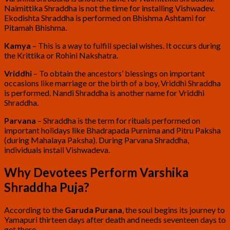
Naimittika Shraddha is not the time for installing Vishwadev.
Ekodishta Shraddha is performed on Bhishma Ashtami for
Pitamah Bhishma.
Kamya
– This is a way to fulfill special wishes. It occurs during
the Krittika or Rohini Nakshatra.
Vriddhi
– To obtain the ancestors’ blessings on important
occasions like marriage or the birth of a boy, Vriddhi Shraddha
is performed. Nandi Shraddha is another name for Vriddhi
Shraddha.
Parvana
– Shraddha is the term for rituals performed on
important holidays like Bhadrapada Purnima and Pitru Paksha
(during Mahalaya Paksha). During Parvana Shraddha,
individuals install Vishwadeva.
Why Devotees Perform Varshika
Shraddha Puja?
According to the
Garuda Purana
, the soul begins its journey to
Yamapuri thirteen days after death and needs seventeen days to
get there.