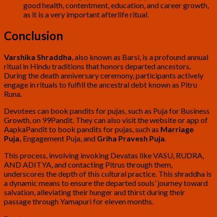
good health, contentment, education, and career growth,
as it is a very important afterlife ritual.
Conclusion
Varshika Shraddha
, also known as Barsi, is a profound annual
ritual in Hindu traditions that honors departed ancestors.
During the death anniversary ceremony, participants actively
engage in rituals to fulfill the ancestral debt known as Pitru
Runa.
Devotees can book pandits for pujas, such as Puja for Business
Growth, on 99Pandit. They can also visit the website or app of
AapkaPandit to book pandits for pujas, such as
Marriage
Puja
,
Engagement Puja, and
Griha Pravesh Puja
.
This process, involving invoking Devatas like VASU, RUDRA,
AND ADITYA, and contacting Pitrus through them,
underscores the depth of this cultural practice. This shraddha is
a dynamic means to ensure the departed souls’ journey toward
salvation, alleviating their hunger and thirst during their
passage through Yamapuri for eleven months.