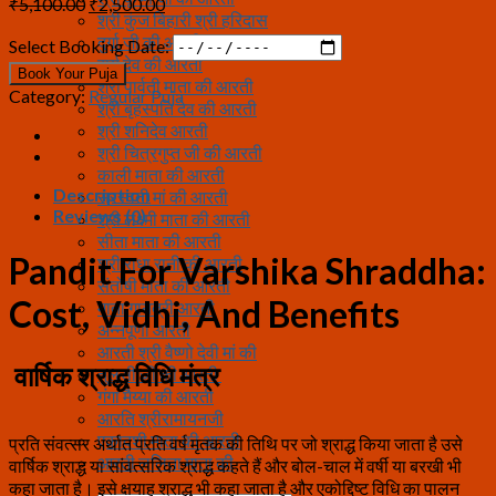
Original
Current
₹
5,100.00
₹
2,500.00
श्री कुंज बिहारी श्री हरिदास
price
price
दुर्गा जी की आरती
was:
is:
Select Booking Date:
सूर्य देव की आरती
₹5,100.00.
₹2,500.00.
Book Your Puja
श्री पार्वती माता की आरती
Category:
Regular Puja
श्री बृहस्पति देव की आरती
श्री शनिदेव आरती
श्री चित्रगुप्त जी की आरती
काली माता की आरती
Description
सरस्वती मां की आरती
Reviews (0)
श्री लक्ष्मी माता की आरती
सीता माता की आरती
Pandit For Varshika Shraddha:
श्री राधा रानी की आरती
संतोषी माता की आरती
Cost, Vidhi, And Benefits
माता गायत्री आरती
अन्नपूर्णा आरती
आरती श्री वैष्णो देवी मां की
वार्षिक श्राद्ध विधि मंत्र
तुलसी जी की आरती
गंगा मैय्या की आरती
आरति श्रीरामायनजी
एकादशी माता की आरती
प्रति संवत्सर अर्थात प्रति वर्ष मृतक की तिथि पर जो श्राद्ध किया जाता है उसे
आरती ललिता माता की
वार्षिक श्राद्ध या सांवत्सरिक श्राद्ध कहते हैं और बोल-चाल में वर्षी या बरखी भी
कहा जाता है। इसे क्षयाह श्राद्ध भी कहा जाता है और एकोद्दिष्ट विधि का पालन