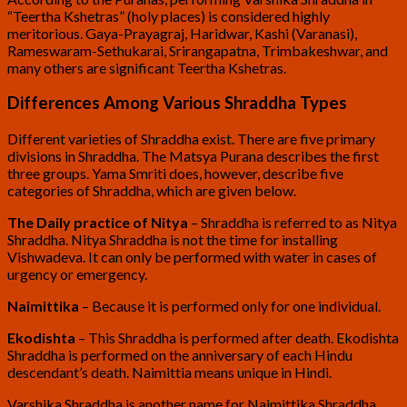
“Teertha Kshetras” (holy places) is considered highly
meritorious. Gaya-Prayagraj, Haridwar, Kashi (Varanasi),
Rameswaram-Sethukarai, Srirangapatna, Trimbakeshwar, and
many others are significant Teertha Kshetras.
Differences Among Various Shraddha Types
Different varieties of Shraddha exist. There are five primary
divisions in Shraddha. The Matsya Purana describes the first
three groups. Yama Smriti does, however, describe five
categories of Shraddha, which are given below.
The Daily practice of
Nitya
– Shraddha is referred to as Nitya
Shraddha. Nitya Shraddha is not the time for installing
Vishwadeva. It can only be performed with water in cases of
urgency or emergency.
Naimittika
– Because it is performed only for one individual.
Ekodishta
– This Shraddha is performed after death. Ekodishta
Shraddha is performed on the anniversary of each Hindu
descendant’s death. Naimittia means unique in Hindi.
Varshika Shraddha is another name for Naimittika Shraddha.