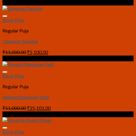
price
price
Sale!
was:
is:
₹5,100.00.
₹3,100.00.
Book Puja
Regular Puja
Upnayan Sanskar
Original
Current
₹
11,000.00
₹
5,100.00
price
price
Sale!
was:
is:
₹11,000.00.
₹5,100.00.
Book Puja
Regular Puja
Akhand Ramayan Path
Original
Current
₹
51,000.00
₹
25,101.00
price
price
Sale!
was:
is:
₹51,000.00.
₹25,101.00.
Book Puja