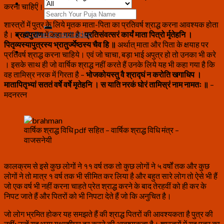
करना चाहिए।
Search
for:
शास्त्रों में पुत्र के लिये मृतक माता-पिता का प्रतिवर्ष श्राद्ध करना आवश्यक होता
Online Consultation
है।
ब्रह्मपुराण
में कहा गया है :
प्रतिसंवत्सरं कार्यं माता पित्रो र्मृतेहनि ।
पितृव्यस्यापुत्रस्य भ्रातुर्ज्येष्ठस्य चैव हि ॥
अर्थात् माता और पिता के क्षयाह पर
प्रतिवर्ष श्राद्ध करना चाहिये। एवं जो चाचा, बड़ा भाई अपुत्र हो तो उनका भी करे
। इसके साथ ही जो वार्षिक श्राद्ध नहीं करते हैं उनके लिये यह भी कहा गया है कि
वह तामिस्र नरक में गिरता है –
भोजकोयस्तु वै श्राद्घं न करोति खगाधिप ।
मातापितृभ्यां सततं वर्षे वर्षे मृतेहनि । स याति नरकं घोरं तामिस्रं नाम
नामतः ॥
–
मदनरत्न
वार्षिक श्राद्ध विधि pdf सहित – वार्षिक श्राद्ध विधि मंत्र –
वाजसनेयी
कालक्रम से इसे कुछ लोगों ने ११ वर्ष तक तो कुछ लोगों ने ५ वर्षों तक और कुछ
लोगों ने तो मात्र १ वर्ष तक भी सीमित कर लिया है और बहुत सारे लोग तो ऐसे भी हैं
जो एक वर्ष भी नहीं करना चाहते प्रेत श्राद्ध करने के बाद तेरहवीं को ही कर के
निपट जाते हैं और पितरों को भी निपटा देते हैं जो कि अनुचित है।
जो लोग भ्रमित होकर यह समझते हैं की श्राद्ध पितरों की आवश्यकता है पुत्र की
नहीं; उन्हें यह भ्रम यथाशीघ्र दूर करने की आवश्यकता है। शास्त्रों में यह पुत्र का