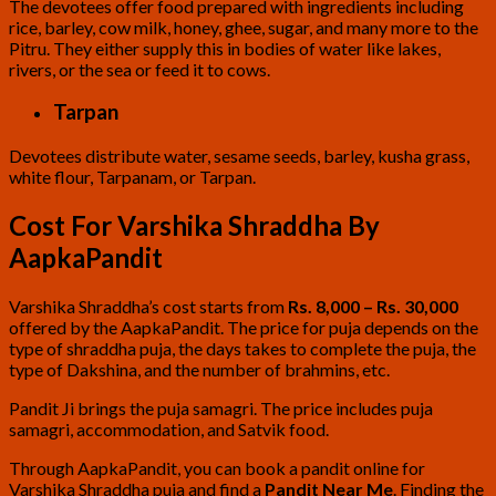
The devotees offer food prepared with ingredients including
rice, barley, cow milk, honey, ghee, sugar, and many more to the
Pitru. They either supply this in bodies of water like lakes,
rivers, or the sea or feed it to cows.
Tarpan
Devotees distribute water, sesame seeds, barley, kusha grass,
white flour, Tarpanam, or Tarpan.
Cost For Varshika Shraddha By
AapkaPandit
Varshika Shraddha’s cost starts from
Rs. 8,000 – Rs. 30,000
offered by the AapkaPandit. The price for puja depends on the
type of shraddha puja, the days takes to complete the puja, the
type of Dakshina, and the number of brahmins, etc.
Pandit Ji brings the puja samagri. The price includes puja
samagri, accommodation, and Satvik food.
Through AapkaPandit, you can book a pandit online for
Varshika Shraddha puja and find a
Pandit Near Me
. Finding the