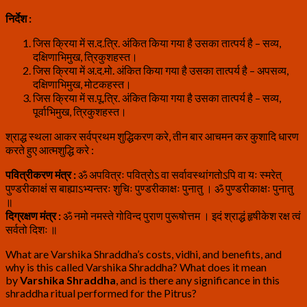
निर्देश :
जिस क्रिया में स.द.त्रि. अंकित किया गया है उसका तात्पर्य है – सव्य,
दक्षिणाभिमुख, त्रिकुशहस्त।
जिस क्रिया में अ.द.मो. अंकित किया गया है उसका तात्पर्य है – अपसव्य,
दक्षिणाभिमुख, मोटकहस्त।
जिस क्रिया में स.पू.त्रि. अंकित किया गया है उसका तात्पर्य है – सव्य,
पूर्वाभिमुख, त्रिकुशहस्त।
श्राद्ध स्थला आकर सर्वप्रथम शुद्धिकरण करे, तीन बार आचमन कर कुशादि धारण
करते हुए आत्मशुद्धि करे :
पवित्रीकरण मंत्र
:
ॐ अपवित्रः पवित्रोऽ वा सर्वावस्थांगतोऽपि वा यः स्मरेत्
पुण्डरीकाक्षं स बाह्याऽभ्यन्तरः शुचिः पुण्डरीकाक्षः पुनातु । ॐ पुण्डरीकाक्षः पुनातु
॥
दिग्रक्षण मंत्र :
ॐ नमो नमस्ते गोविन्द पुराण पुरूषोत्तम । इदं श्राद्धं हृषीकेश रक्ष त्वं
सर्वतो दिशः ॥
What are Varshika Shraddha’s costs, vidhi, and benefits, and
why is this called Varshika Shraddha? What does it mean
by
Varshika Shraddha
, and is there any significance in this
shraddha ritual performed for the Pitrus?