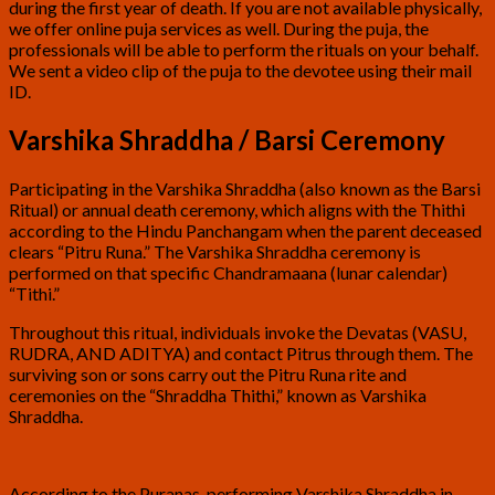
during the first year of death. If you are not available physically,
we offer online puja services as well. During the puja, the
professionals will be able to perform the rituals on your behalf.
We sent a video clip of the puja to the devotee using their mail
ID.
Varshika Shraddha / Barsi Ceremony
Participating in the Varshika Shraddha (also known as the Barsi
Ritual) or annual death ceremony, which aligns with the Thithi
according to the Hindu Panchangam when the parent deceased
clears “Pitru Runa.” The Varshika Shraddha ceremony is
performed on that specific Chandramaana (lunar calendar)
“Tithi.”
Throughout this ritual, individuals invoke the Devatas (VASU,
RUDRA, AND ADITYA) and contact Pitrus through them. The
surviving son or sons carry out the Pitru Runa rite and
ceremonies on the “Shraddha Thithi,” known as Varshika
Shraddha.
According to the Puranas, performing Varshika Shraddha in