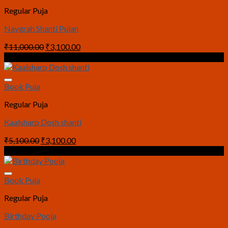
Regular Puja
Navgrah Shanti Pujan
Original
Current
₹
11,000.00
₹
3,100.00
price
price
Sale!
was:
is:
₹11,000.00.
₹3,100.00.
Book Puja
Regular Puja
Kaalsharp Dosh shanti
Original
Current
₹
5,100.00
₹
3,100.00
price
price
Sale!
was:
is:
₹5,100.00.
₹3,100.00.
Book Puja
Regular Puja
Birthday Pooja