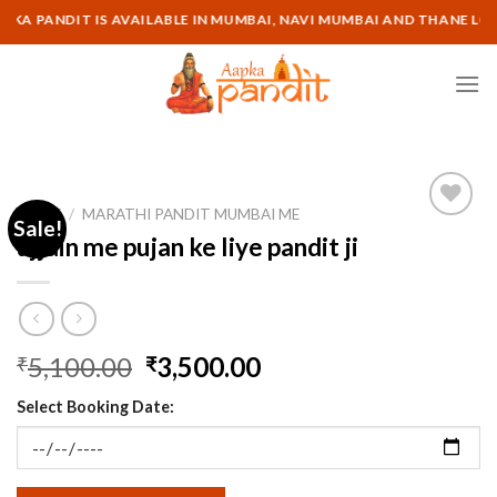
Skip
A PANDIT IS AVAILABLE IN MUMBAI, NAVI MUMBAI AND THANE LOCAT
to
content
HOME
/
MARATHI PANDIT MUMBAI ME
Sale!
ujjain me pujan ke liye pandit ji
Original
Current
5,100.00
3,500.00
₹
₹
price
price
Select Booking Date:
was:
is:
₹5,100.00.
₹3,500.00.