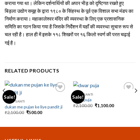
कराया गया था। लेकिन दर्शनार्थियों की अपार भीड़ को दृष्टिगत रखते हुए
बिड़ला उद्योग समूह के द्वारा १९८० के सिंहस्थ के पूर्व एक विशाल सभा मंडप का
निर्माण कराया। महाकालेश्वर मंदिर की व्यवस्था के लिए एक प्रशासनिक
समिति का गठन किया गया है जिसके निर्देशन में यहाँ की व्यवस्था सुचारु रूप से
चल रही है। हाल ही में इसके ११८ शिखरों पर १६ किलो स्वर्ण की परत चढ़ाई
गई है।
RELATED PRODUCTS
RAHU SANTI
Sale!
Sale!
dwar puja
RAHU SANTI
Original
Current
₹
2,100.00
₹
1,100.00
dukan me pujan ke liye pandit ji
price
price
Original
Current
₹
2,100.00
₹
500.00
was:
is:
price
price
₹2,100.00.
₹1,100.00.
was:
is:
₹2,100.00.
₹500.00.