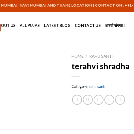
MBAI, NAVI MUMBAI AND THANE LOCATION | CONTACT ON : +91-8108
BOUT US
ALL PUJAS
LATEST BLOG
CONTACT US
आरती संग्रह
HOME
/
RAHU SANTI
terahvi shradha
Category:
rahu santi