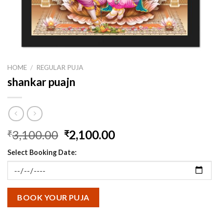
HOME
/
REGULAR PUJA
shankar puajn
Original
Current
3,100.00
2,100.00
₹
₹
price
price
Select Booking Date:
was:
is:
₹3,100.00.
₹2,100.00.
BOOK YOUR PUJA