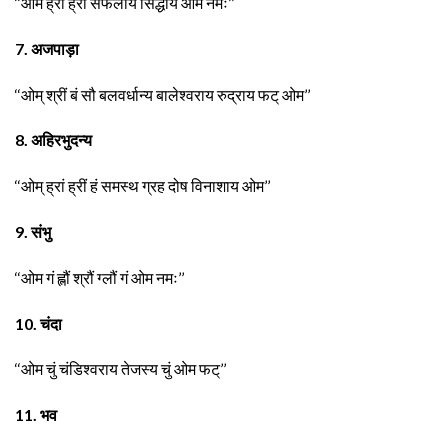
‘‘ओम ह्रीं ह्रीं सफलायै सिद्धाये ओम नमः’’
7. अजपाड़ा
‘‘ओम् श्रीं बं सौ बलवर्धान्य बालेश्वराय रुद्राय फट् ओम’’
8. अहिरभुदन्य
‘‘ओम् ह्रां ह्रीं हं समस्थ ग्रह दोष विनाशाय ओम’’
9. संभु
‘‘ओम गं ह्लौं श्रौं ग्लौं गं ओम नमः’’
10. चंदा
‘‘ओम चुं चंडिश्वराय तेजस्य चुं ओम फट्’’
11. भव