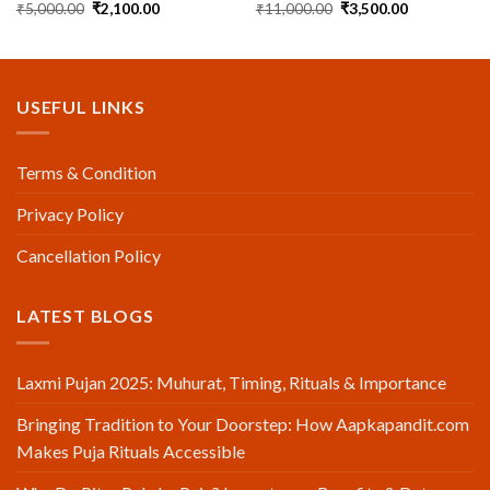
Original
Current
Original
Current
₹
5,000.00
₹
2,100.00
₹
11,000.00
₹
3,500.00
price
price
price
price
was:
is:
was:
is:
₹5,000.00.
₹2,100.00.
₹11,000.00.
₹3,500.00.
USEFUL LINKS
Terms & Condition
Privacy Policy
Cancellation Policy
LATEST BLOGS
Laxmi Pujan 2025: Muhurat, Timing, Rituals & Importance
Bringing Tradition to Your Doorstep: How Aapkapandit.com
Makes Puja Rituals Accessible