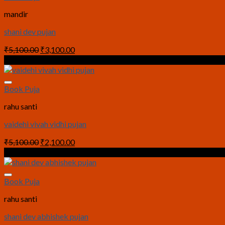
mandir
shani dev pujan
Original
Current
₹
5,100.00
₹
3,100.00
price
price
Sale!
was:
is:
₹5,100.00.
₹3,100.00.
Book Puja
rahu santi
vaidehi vivah vidhi pujan
Original
Current
₹
5,100.00
₹
2,100.00
price
price
Sale!
was:
is:
₹5,100.00.
₹2,100.00.
Book Puja
rahu santi
shani dev abhishek pujan