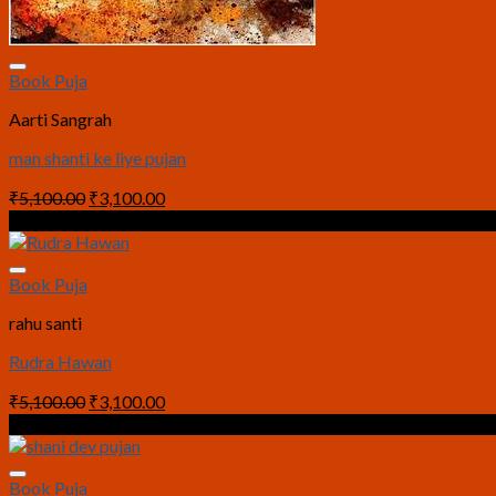
Book Puja
Aarti Sangrah
man shanti ke liye pujan
Original
Current
₹
5,100.00
₹
3,100.00
price
price
Sale!
was:
is:
₹5,100.00.
₹3,100.00.
Book Puja
rahu santi
Rudra Hawan
Original
Current
₹
5,100.00
₹
3,100.00
price
price
Sale!
was:
is:
₹5,100.00.
₹3,100.00.
Book Puja