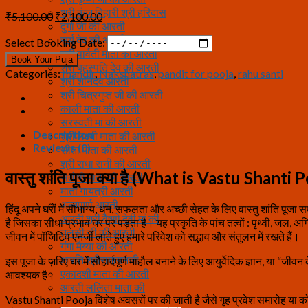
श्री कुंज बिहारी श्री हरिदास
Original
Current
₹
5,100.00
₹
2,100.00
दुर्गा जी की आरती
price
price
सूर्य देव की आरती
was:
is:
Select Booking Date:
श्री पार्वती माता की आरती
₹5,100.00.
₹2,100.00.
Book Your Puja
श्री बृहस्पति देव की आरती
Categories:
mandir
,
Nakshatras
,
pandit for pooja
,
rahu santi
श्री शनिदेव आरती
श्री चित्रगुप्त जी की आरती
काली माता की आरती
सरस्वती मां की आरती
Description
श्री लक्ष्मी माता की आरती
Reviews (0)
सीता माता की आरती
श्री राधा रानी की आरती
वास्तु शांति पूजा क्या है (What is Vastu Shanti 
संतोषी माता की आरती
माता गायत्री आरती
अन्नपूर्णा आरती
हिंदू अपने घरों में सौभाग्य, धन, सफलता और अच्छी सेहत के लिए वास्तु शांति पूजा 
आरती श्री वैष्णो देवी मां की
है जिसका सीधा प्रभाव घर पर पड़ता है। यह प्रकृति के पांच तत्वों : पृथ्वी, जल, अग
तुलसी जी की आरती
जीवन में पॉजिटिव एनर्जी लाते हुए हमारे परिवेश को सद्भाव और संतुलन में रखते हैं।
गंगा मैय्या की आरती
आरति श्रीरामायनजी
इस पूजा के ज़रिए घर में सौहार्दपूर्ण माहौल बनाने के लिए आयुर्वेदिक ज्ञान, या “जीव
एकादशी माता की आरती
आवश्यक है।
आरती ललिता माता की
Vastu Shanti Pooja विशेष अवसरों पर की जाती है जैसे गृह प्रवेश समारोह या कोई न