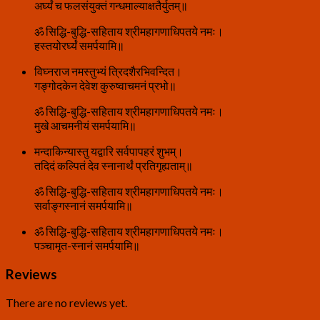
अर्घ्यं च फलसंयुक्तं गन्धमाल्याक्षतैर्युतम्॥
ॐ सिद्धि-बुद्धि-सहिताय श्रीमहागणाधिपतये नमः।
हस्तयोरर्घ्यं समर्पयामि॥
विघ्नराज नमस्तुभ्यं त्रिदशैरभिवन्दित।
गङ्गोदकेन देवेश कुरुष्वाचमनं प्रभो॥
ॐ सिद्धि-बुद्धि-सहिताय श्रीमहागणाधिपतये नमः।
मुखे आचमनीयं समर्पयामि॥
मन्दाकिन्यास्तु यद्वारि सर्वपापहरं शुभम्।
तदिदं कल्पितं देव स्नानार्थं प्रतिगृह्यताम्॥
ॐ सिद्धि-बुद्धि-सहिताय श्रीमहागणाधिपतये नमः।
सर्वाङ्गस्नानं समर्पयामि॥
ॐ सिद्धि-बुद्धि-सहिताय श्रीमहागणाधिपतये नमः।
पञ्चामृत-स्नानं समर्पयामि॥
Reviews
There are no reviews yet.