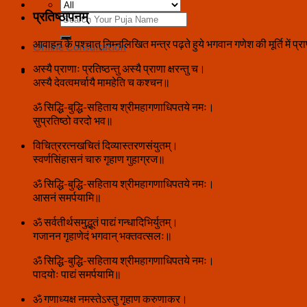
प्रतिष्ठापनम्
Search
for:
आवाहन के पश्चात् निम्नलिखित मन्त्र पढ़ते हुये भगवान गणेश की मूर्ति में प्र
Online Consultation
अस्यै प्राणाः प्रतिष्ठन्तु अस्यै प्राणा क्षरन्तु च।
अस्यै देवत्वमर्चायै मामहेति च कश्चन॥
ॐ सिद्धि-बुद्धि-सहिताय श्रीमहागणाधिपतये नमः।
सुप्रतिष्ठो वरदो भव॥
विचित्ररत्नखचितं दिव्यास्तरणसंयुतम्।
स्वर्णसिंहासनं चारु गृहाण गुहाग्रज॥
ॐ सिद्धि-बुद्धि-सहिताय श्रीमहागणाधिपतये नमः।
आसनं समर्पयामि॥
ॐ सर्वतीर्थसमुद्भूतं पाद्यं गन्धादिभिर्युतम्।
गजानन गृहाणेदं भगवान् भक्तवत्सलः॥
ॐ सिद्धि-बुद्धि-सहिताय श्रीमहागणाधिपतये नमः।
पादयोः पाद्यं समर्पयामि॥
ॐ गणाध्यक्ष नमस्तेऽस्तु गृहाण करुणाकर।