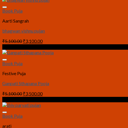
Book Puja
Aarti Sangrah
bhagwan vishnu pujan
Original
Current
₹
5,100.00
₹
3,100.00
price
price
Sale!
was:
is:
₹5,100.00.
₹3,100.00.
Book Puja
Festive Puja
Ganpati Sthapana Pooja
Original
Current
₹
5,100.00
₹
3,500.00
price
price
Sale!
was:
is:
₹5,100.00.
₹3,500.00.
Book Puja
arati