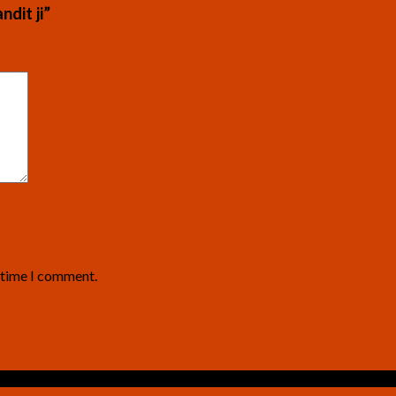
ndit ji”
t time I comment.