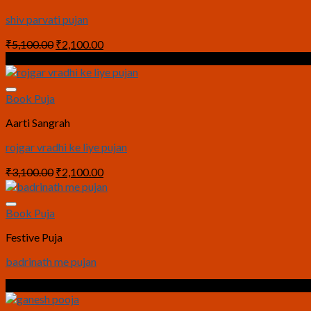
shiv parvati pujan
Original
Current
₹
5,100.00
₹
2,100.00
price
price
Sale!
was:
is:
₹5,100.00.
₹2,100.00.
Book Puja
Aarti Sangrah
rojgar vradhi ke liye pujan
Original
Current
₹
3,100.00
₹
2,100.00
price
price
was:
is:
₹3,100.00.
₹2,100.00.
Book Puja
Festive Puja
badrinath me pujan
Sale!