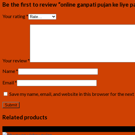
Be the first to review “online ganpati pujan ke liye pa
Your rating
*
Your review
*
Name
*
Email
*
Save my name, email, and website in this browser for the nex
Related products
Sale!