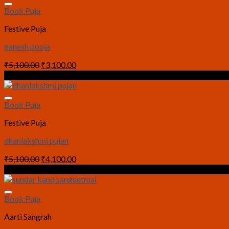
Book Puja
Festive Puja
ganesh pooja
Original
Current
₹
5,100.00
₹
3,100.00
price
price
Sale!
was:
is:
₹5,100.00.
₹3,100.00.
Book Puja
Festive Puja
dhanlakshmi pujan
Original
Current
₹
5,100.00
₹
4,100.00
price
price
Sale!
was:
is:
₹5,100.00.
₹4,100.00.
Book Puja
Aarti Sangrah