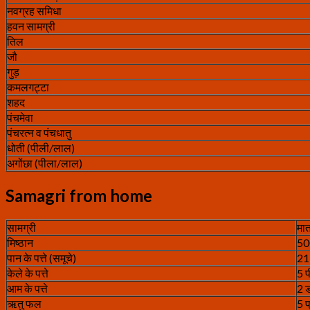
नवग्रह समिधा
हवन सामग्री
तिल
जौ
गुड़
कमलगट्टा
शहद
पंचमेवा
पंचरत्न व पंचधातु
धोती (पीली/लाल)
अगोंछा (पीला/लाल)
Samagri from home
सामग्री
मात
मिष्ठान
500
पान के पत्ते (समूचे)
21
केले के पत्ते
5 
आम के पत्ते
2 
ऋतु फल
5 प