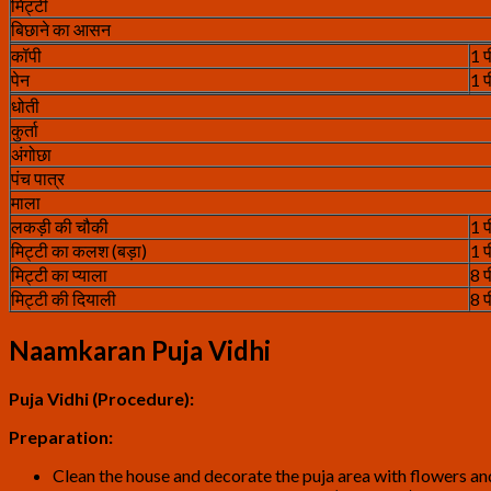
मिट्टी
बिछाने का आसन
कॉपी
1 
पेन
1 
धोती
कुर्ता
अंगोछा
पंच पात्र
माला
लकड़ी की चौकी
1 
मिट्टी का कलश (बड़ा)
1 
मिट्टी का प्याला
8 
मिट्टी की दियाली
8 
Naamkaran Puja Vidhi
Puja Vidhi (Procedure):
Preparation:
Clean the house and decorate the puja area with flowers and