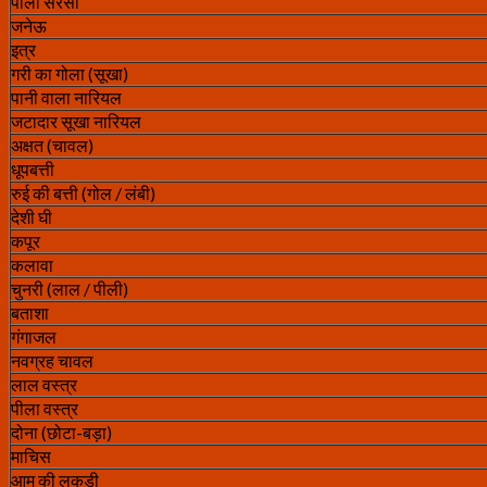
पीली सरसों
जनेऊ
इत्र
गरी का गोला (सूखा)
पानी वाला नारियल
जटादार सूखा नारियल
अक्षत (चावल)
धूपबत्ती
रुई की बत्ती (गोल / लंबी)
देशी घी
कपूर
कलावा
चुनरी (लाल / पीली)
बताशा
गंगाजल
नवग्रह चावल
लाल वस्त्र
पीला वस्त्र
दोना (छोटा-बड़ा)
माचिस
आम की लकड़ी