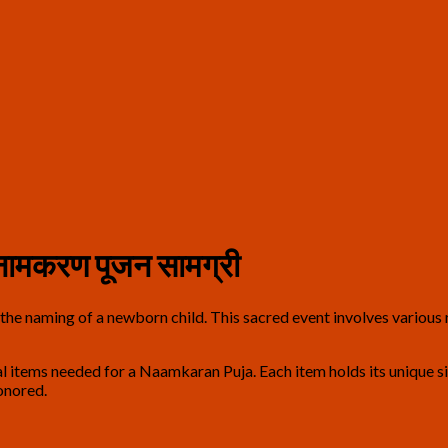
मकरण पूजन सामग्री
e naming of a newborn child. This sacred event involves various ri
l items needed for a Naamkaran Puja. Each item holds its unique sig
honored.