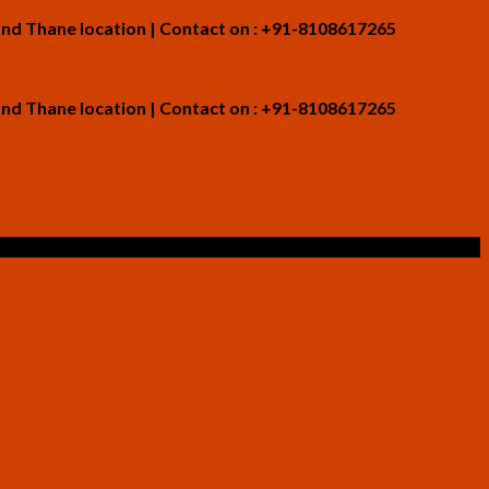
e location | Contact on : +91-8108617265
e location | Contact on : +91-8108617265