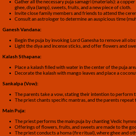
Gather all the necessary puja samagri (materials): a copper
ghee, diya (lamp), sweets, fruits, and a new piece of cloth.
Invite close family members and friends to attend the cer
Consult an astrologer to determine an auspicious time (muh
Ganesh Vandana:
Begin the puja by invoking Lord Ganesha to remove all obs
Light the diya and incense sticks, and offer flowers and s
Kalash Sthapana:
Place a kalash filled with water in the center of the puja are
Decorate the kalash with mango leaves and place a coconut 
Sankalpa (Vow):
The parents take a vow, stating their intention to perform
The priest chants specific mantras, and the parents repeat t
Main Puja:
The priest performs the main puja by chanting Vedic hymns 
Offerings of flowers, fruits, and sweets are made to the g
The priest conducts a homa (fire ritual), where ghee and ot