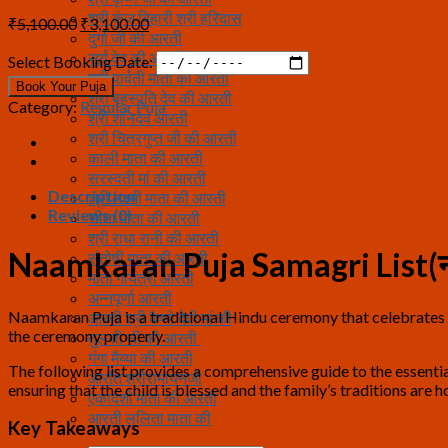
श्री कुंज बिहारी श्री हरिदास
Original
Current
₹
5,100.00
₹
3,100.00
दुर्गा जी की आरती
price
price
सूर्य देव की आरती
was:
is:
Select Booking Date:
श्री पार्वती माता की आरती
₹5,100.00.
₹3,100.00.
Book Your Puja
श्री बृहस्पति देव की आरती
Category:
Regular Puja
श्री शनिदेव आरती
श्री चित्रगुप्त जी की आरती
काली माता की आरती
सरस्वती मां की आरती
Description
श्री लक्ष्मी माता की आरती
Reviews (0)
सीता माता की आरती
श्री राधा रानी की आरती
Naamkaran Puja Samagri List(ना
संतोषी माता की आरती
माता गायत्री आरती
अन्नपूर्णा आरती
Naamkaran Puja is a traditional Hindu ceremony that celebrates th
आरती श्री वैष्णो देवी मां की
the ceremony properly.
तुलसी जी की आरती
गंगा मैय्या की आरती
The following list provides a comprehensive guide to the essentia
आरति श्रीरामायनजी
ensuring that the child is blessed and the family’s traditions are 
एकादशी माता की आरती
आरती ललिता माता की
Key Takeaways