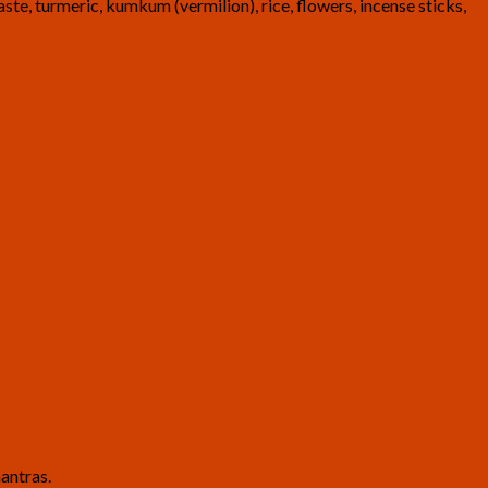
te, turmeric, kumkum (vermilion), rice, flowers, incense sticks,
mantras.