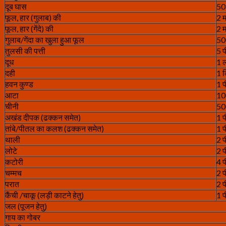
दूब घास
50 
फूल, हार (गुलाब) की
2 
फूल, हार (गेंदे) की
2 
गुलाब/गेंदा का खुला हुआ फूल
500
तुलसी की पत्ती
5 
दूध
1 
दही
1 
हवन कुण्ड
1 
आटा
100
चीनी
500
अखंड दीपक (ढक्कन समेत)
1 
तांबे/पीतल का कलश (ढक्कन समेत)
1 
थाली
2 
लोटे
2 
कटोरी
4 
चम्मच
2 
परात
2 
कैंची /चाकू (लड़ी काटने हेतु)
1 
जल (पूजन हेतु)
गाय का गोबर