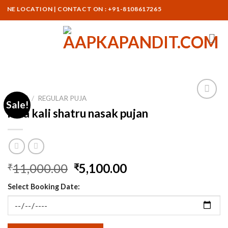
Skip
E LOCATION | CONTACT ON : +91-8108617265
to
content
HOME
/
REGULAR PUJA
Sale!
maa kali shatru nasak pujan
Original
Current
11,000.00
5,100.00
₹
₹
price
price
Select Booking Date:
was:
is:
₹11,000.00.
₹5,100.00.