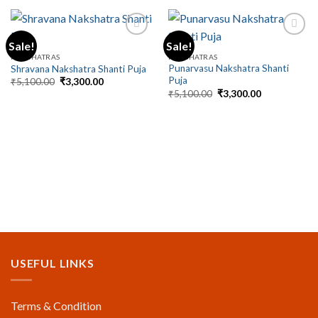
Sale!
Sale!
NAKSHATRAS
NAKSHATRAS
Punarvasu Nakshatra Shanti
Shravana Nakshatra Shanti Puja
Puja
Original
Current
₹
5,100.00
₹
3,300.00
price
price
Original
Current
₹
5,100.00
₹
3,300.00
was:
is:
price
price
₹5,100.00.
₹3,300.00.
was:
is:
₹5,100.00.
₹3,300.00.
USEFUL LINKS
Terms & Condition