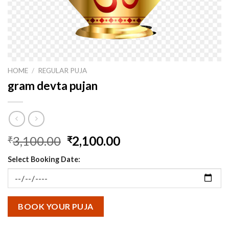
HOME
/
REGULAR PUJA
gram devta pujan
Original
Current
3,100.00
2,100.00
₹
₹
price
price
Select Booking Date:
was:
is:
₹3,100.00.
₹2,100.00.
BOOK YOUR PUJA