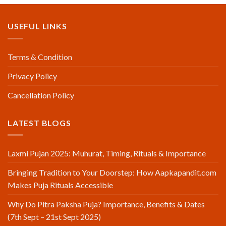
₹51,000.00.
₹25,101.00.
USEFUL LINKS
Terms & Condition
Privacy Policy
Cancellation Policy
LATEST BLOGS
Laxmi Pujan 2025: Muhurat, Timing, Rituals & Importance
Bringing Tradition to Your Doorstep: How Aapkapandit.com
Makes Puja Rituals Accessible
Why Do Pitra Paksha Puja? Importance, Benefits & Dates
(7th Sept – 21st Sept 2025)