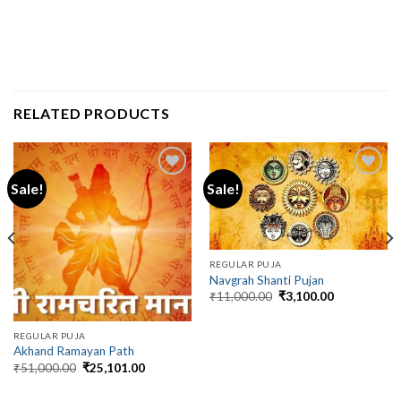
RELATED PRODUCTS
Sale!
Sale!
REGULAR PUJA
Navgrah Shanti Pujan
Original
Current
₹
11,000.00
₹
3,100.00
price
price
was:
is:
₹11,000.00.
₹3,100.00.
REGULAR PUJA
Akhand Ramayan Path
Original
Current
₹
51,000.00
₹
25,101.00
price
price
was:
is: