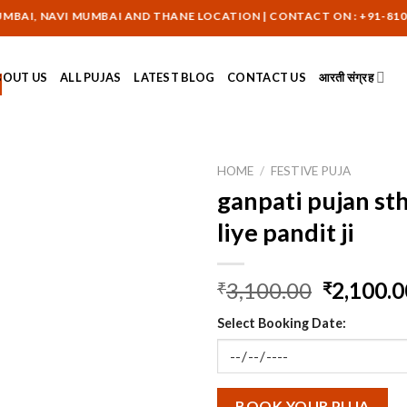
I, NAVI MUMBAI AND THANE LOCATION | CONTACT ON : +91-8108617
BOUT US
ALL PUJAS
LATEST BLOG
CONTACT US
आरती संग्रह
HOME
/
FESTIVE PUJA
ganpati pujan st
liye pandit ji
Original
3,100.00
2,100.0
₹
₹
price
Select Booking Date:
was:
₹3,100.0
BOOK YOUR PUJA