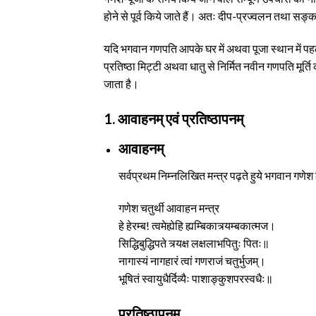
होने से पूर्व किये जाते हैं। अतः दीप-प्रज्वलन तथा सङ्क
यदि भगवान गणपति आपके घर में अथवा पूजा स्थान में पहले 
प्रतिष्ठा मिट्टी अथवा धातु से निर्मित नवीन गणपति मूर्त
जाता है।
1.
आवाहनम् एवं प्रतिष्ठापनम्
आवाहनम्
सर्वप्रथम निम्नलिखित मन्त्र पढ़ते हुये भगवान गणे
गणेश चतुर्थी आवाहन मन्त्र
हे हेरम्ब! त्वमेह्येहि ह्यम्बिकात्र्यम्बकात्मज।
सिद्धिबुद्धिपते त्र्यक्ष लक्षलाभपितुः पितः॥
नागास्यं नागहारं त्वां गणराजं चतुर्भुजम्।
भूषितं स्वायुधैर्दिव्यैः पाशाङ्कुशपरस्वधैः॥
प्रतिष्ठापनम्