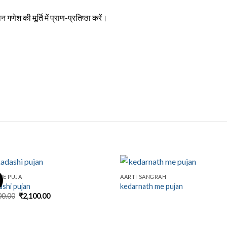
गणेश की मूर्ति में प्राण-प्रतिष्ठा करें।
VE PUJA
AARTI SANGRAH
!
ashi pujan
kedarnath me pujan
Original
Current
00.00
₹
2,100.00
price
price
was:
is:
₹3,100.00.
₹2,100.00.