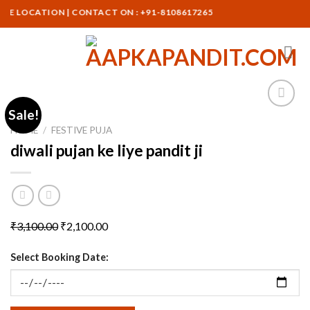
Skip
 LOCATION | CONTACT ON : +91-8108617265
to
content
Sale!
HOME
/
FESTIVE PUJA
diwali pujan ke liye pandit ji
Original
Current
₹
3,100.00
₹
2,100.00
price
price
Select Booking Date:
was:
is:
₹3,100.00.
₹2,100.00.