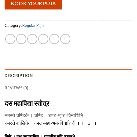
BOOK YOUR PUJA
Category:
Regular Puja
DESCRIPTION
REVIEWS (0)
दस महाविद्या स्तोत्र
नमस्ते चण्डिके । चण्डि । चण्ड-मुण्ड-विनाशिनि ।
नमस्ते कालिके । काल-महा-भय-विनाशिनी । ।।1।।
शिवे । रक्ष जगद्धात्रि । प्रसीद हरि-वल्लभे ।