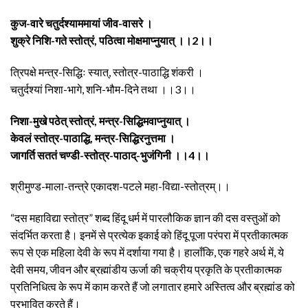
कुज-वारे चतुर्दश्याममायां जीव-वासरे ।
शुक्रे निशि-गते स्तोत्रं, पठित्वा मोक्षमाप्नुयात् ।।2।।
त्रिपक्षे मन्त्र-सिद्धिः स्यात्, स्तोत्र-पाठाद्धि शंकरी ।
चतुर्दश्यां निशा-भागे, शनि-भौम-दिने तथा ।।3।।
निशा-मुखे पठेत् स्तोत्रं, मन्त्र-सिद्धिमवाप्नुयात् ।
केवलं स्तोत्र-पाठाद्धि, मन्त्र-सिद्धिरनुत्तमा ।
जागर्ति सततं चण्डी-स्तोत्र-पाठाद्-भुजंगिनी ।।4।।
श्रीमुण्ड-माला-तन्त्रे एकादश-पटले महा-विद्या-स्तोत्रम्।।
“दस महाविद्या स्तोत्र” शब्द हिंदू धर्म में पारलौकिक ज्ञान की दस वस्तुओं को
संदर्भित करता है। इनमें से प्रत्येक इकाई को हिंदू पूजा परंपरा में प्रतीकात्मक
रूप से एक महिला देवी के रूप में दर्शाया गया है। हालाँकि, एक गहरे अर्थ में, ये
देवी समय, जीवन और ब्रह्मांडीय ऊर्जा की चक्रीय प्रकृति के प्रतीकात्मक
प्रतिनिधित्व के रूप में काम करते हैं जो लगातार हमारे अस्तित्व और ब्रह्मांड को
प्रभावित करते हैं।