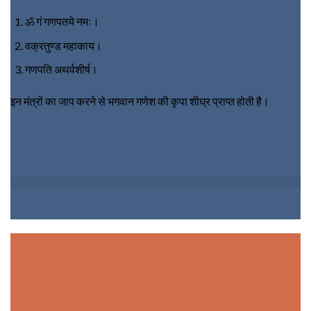
ॐ गं गणपतये नमः।
वक्रतुण्ड महाकाय।
गणपति अथर्वशीर्ष।
इन मंत्रों का जाप करने से भगवान गणेश की कृपा शीघ्र प्राप्त होती है।