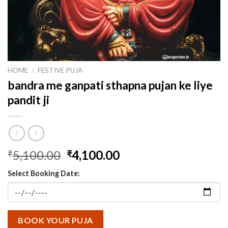
HOME
/
FESTIVE PUJA
bandra me ganpati sthapna pujan ke liye
pandit ji
Original
Current
5,100.00
4,100.00
₹
₹
price
price
Select Booking Date:
was:
is:
₹5,100.00.
₹4,100.00.
BOOK YOUR PUJA