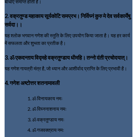
बाधाएँ समाप्त होती हैं।
2. वक्रतुण्ड महाकाय सूर्यकोटि समप्रभ। निर्विघ्नं कुरु मे देव सर्वकार्येषु
सर्वदा।।
यह श्लोक भगवान गणेश की स्तुति के लिए उपयोग किया जाता है। यह हर कार्य
में सफलता और शुभता का प्रतीक है।
3. ॐ एकदन्ताय विद्महे वक्रतुण्डाय धीमहि। तन्नो दंती प्रचोदयात्।
यह गणेश गायत्री मंत्र है, जो ध्यान और आशीर्वाद प्राप्ति के लिए प्रभावी है।
4. गणेश अष्टोत्तर शतनामावली
ॐ विनायकाय नमः
ॐ विघ्ननाशनाय नमः
ॐ वक्रतुण्डाय नमः
ॐ गजवक्त्राय नमः