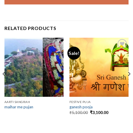
RELATED PRODUCTS
Sale!
AARTI SANGRAH
FESTIVE PUJA
maihar me pujan
ganesh pooja
Original
Current
₹
5,100.00
₹
3,100.00
price
price
was:
is:
₹5,100.00.
₹3,100.00.